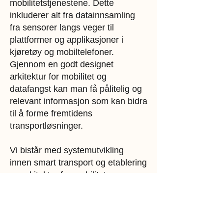
mobilitetstjenestene. Dette
inkluderer alt fra datainnsamling
fra sensorer langs veger til
plattformer og applikasjoner i
kjøretøy og mobiltelefoner.
Gjennom en godt designet
arkitektur for mobilitet og
datafangst kan man få pålitelig og
relevant informasjon som kan bidra
til å forme fremtidens
transportløsninger.
Vi bistår med systemutvikling
innen smart transport og etablering
av arkitektur for mobilitet og
datafangst. Vi har omfattende
erfaring innen fagfeltet og arbeider
med å skape skreddersydde