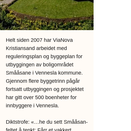
Helt siden 2007 har ViaNova
Kristiansand arbeidet med
reguleringsplan og byggeplan for
utbyggingen av boligområdet
Smååsane i Vennesla kommune.
Gjennom flere byggetrinn pågår
fortsatt utbyggingen og prosjektet
har gitt over 500 boenheter for
innbyggere i Vennesla.
Diktstrofe: «…he du sett Smååsan-
feltet å tenkt: Fårr et vakkert