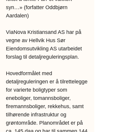
syn…» (forfatter Oddbjørn
Aardalen)
ViaNova Kristiansand AS har på
vegne av Hellvik Hus Sør
Eiendomsutvikling AS utarbeidet
forslag til detaljreguleringsplan.
Hovedformålet med
detaljreguleringen er å tilrettelegge
for varierte boligtyper som
eneboliger, tomannsboliger,
firemannsboliger, rekkehus, samt
tilhørende infrastruktur og
grøntområde. Planområdet er på
ca. 145 daa og har til sammen 144