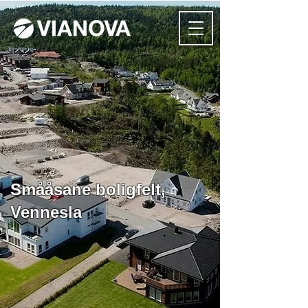
Smååsane boligfelt,
Vennesla