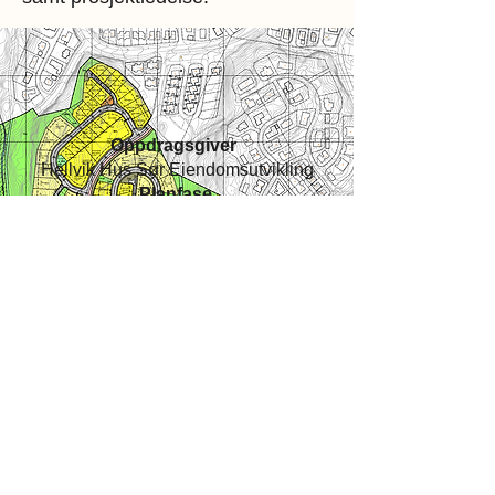
Oppdragsgiver
Hellvik Hus Sør Eiendomsutvikling
Planfase
Reguleringsplan, Byggeplan
Periode
2007-2025