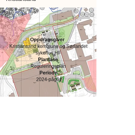
Oppdragsgiver
Kristiansand kommune og Sørlandet
sykehus HF
Planfase
Reguleringsplan
Periode
2024-pågår