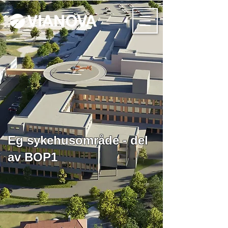
Eg sykehusområde - del
av BOP1